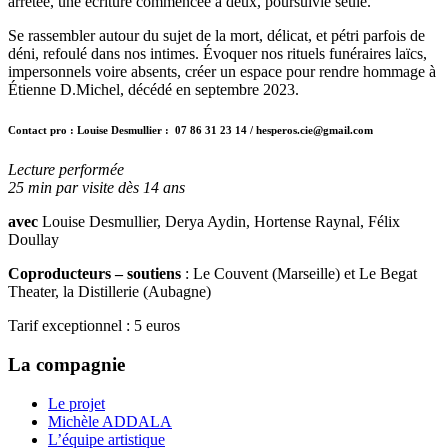
arrêtée, une écriture commencée à deux, poursuivie seule.
Se rassembler autour du sujet de la mort, délicat, et pétri parfois de
déni, refoulé dans nos intimes. Évoquer nos rituels funéraires laïcs,
impersonnels voire absents, créer un espace pour rendre hommage à
Étienne D.Michel, décédé en septembre 2023.
Contact pro : Louise Desmullier : 07 86 31 23 14 / hesperos.cie@gmail.com
Lecture performée
25 min par visite dès 14 ans
avec
Louise Desmullier, Derya Aydin, Hortense Raynal, Félix
Doullay
Coproducteurs – soutiens
: Le Couvent (Marseille) et Le Begat
Theater, la Distillerie (Aubagne)
Tarif exceptionnel : 5 euros
La compagnie
Le projet
Michèle ADDALA
L’équipe artistique