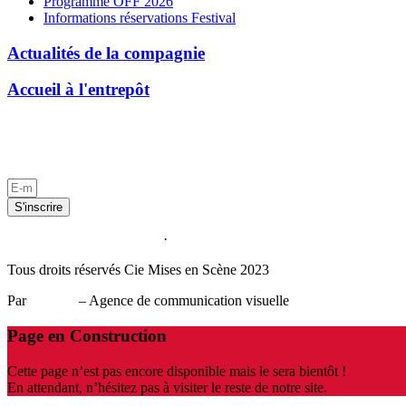
Programme OFF 2026
Informations réservations Festival
Actualités de la compagnie
Accueil à l'entrepôt
Politique d
Par
KÜLT!
– Agence de communication visuelle
S'inscrire
Politique de confidentialité
·
Mentions légales
Tous droits réservés Cie Mises en Scène 2023
Par
KÜLT!
– Agence de communication visuelle
Page en Construction
Cette page n’est pas encore disponible mais le sera bientôt !
En attendant, n’hésitez pas à visiter le reste de notre site.