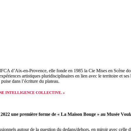
A d’Aix-en-Provence, elle fonde en 1985 la Cie Mises en Scène dont ell
ériences artistiques pluridisciplinaires en lien avec le territoire et ses h
 puise dans l’écriture du plateau.
R UNE INTELLIGENCE COLLECTIVE.
»
ai 2022 une première forme de « La Maison Bouge » au Musée Voul
ofessionnels autour de la question du dedans/dehors, en miroir avec ce