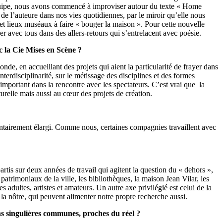
 équipe, nous avons commencé à improviser autour du texte « Home
de l’auteure dans nos vies quotidiennes, par le miroir qu’elle nous
ns et lieux muséaux à faire « bouger la maison ». Pour cette nouvelle
er avec tous dans des allers-retours qui s’entrelacent avec poésie.
 la Cie Mises en Scène ?
de, en accueillant des projets qui aient la particularité de frayer dans
nterdisciplinarité, sur le métissage des disciplines et des formes
s important dans la rencontre avec les spectateurs. C’est vrai que la
urelle mais aussi au cœur des projets de création.
lontairement élargi. Comme nous, certaines compagnies travaillent avec
tis sur deux années de travail qui agitent la question du « dehors »,
atrimoniaux de la ville, les bibliothèques, la maison Jean Vilar, les
adultes, artistes et amateurs. Un autre axe privilégié est celui de la
 la nôtre, qui peuvent alimenter notre propre recherche aussi.
ons singulières communes, proches du réel ?