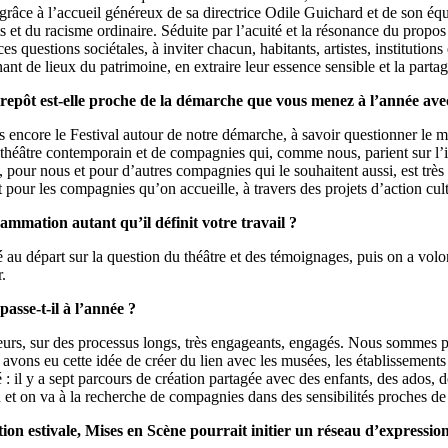
rs grâce à l’accueil généreux de sa directrice Odile Guichard et de son
t du racisme ordinaire. Séduite par l’acuité et la résonance du propos 
ces questions sociétales, à inviter chacun, habitants, artistes, institutio
ant de lieux du patrimoine, en extraire leur essence sensible et la partag
pôt est-elle proche de la démarche que vous menez à l’année avec
 encore le Festival autour de notre démarche, à savoir questionner le mon
 de théâtre contemporain et de compagnies qui, comme nous, parient sur l’i
le, pour nous et pour d’autres compagnies qui le souhaitent aussi, est trè
 pour les compagnies qu’on accueille, à travers des projets d’action cult
rammation autant qu’il définit votre travail ?
lé au départ sur la question du théâtre et des témoignages, puis on a vo
r.
asse-t-il à l’année ?
urs, sur des processus longs, très engageants, engagés. Nous sommes par
vons eu cette idée de créer du lien avec les musées, les établissements p
 y a sept parcours de création partagée avec des enfants, des ados, des 
ion et on va à la recherche de compagnies dans des sensibilités proches de
tion estivale, Mises en Scène pourrait initier un réseau d’expressi