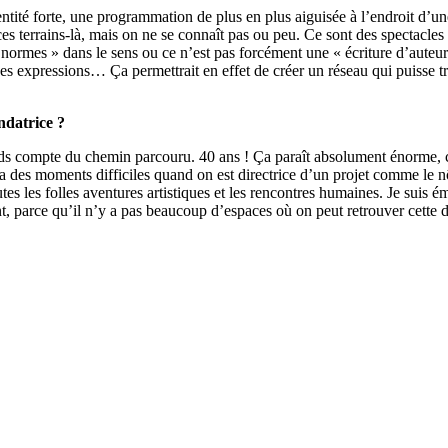
entité forte, une programmation de plus en plus aiguisée à l’endroit d’un
es terrains-là, mais on ne se connaît pas ou peu. Ce sont des spectacles te
normes » dans le sens ou ce n’est pas forcément une « écriture d’auteur 
 ces expressions… Ça permettrait en effet de créer un réseau qui puisse
ndatrice ?
nds compte du chemin parcouru. 40 ans ! Ça paraît absolument énorme, ce 
 y a des moments difficiles quand on est directrice d’un projet comme le n
utes les folles aventures artistiques et les rencontres humaines. Je suis
ant, parce qu’il n’y a pas beaucoup d’espaces où on peut retrouver cette d