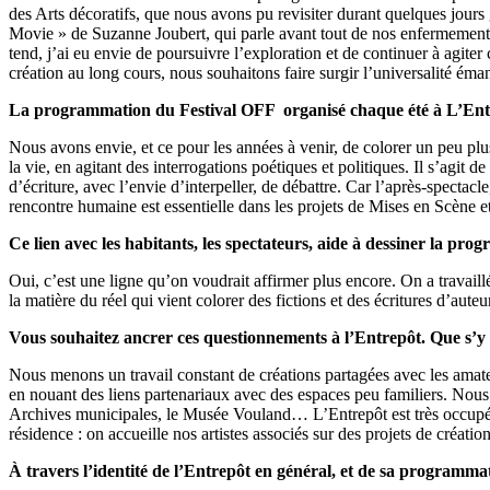
des Arts décoratifs, que nous avons pu revisiter durant quelques jou
Movie » de Suzanne Joubert, qui parle avant tout de nos enfermements e
tend, j’ai eu envie de poursuivre l’exploration et de continuer à agiter 
création au long cours, nous souhaitons faire surgir l’universalité éman
La programmation du Festival OFF organisé chaque été à L’Entre
Nous avons envie, et ce pour les années à venir, de colorer un peu plus
la vie, en agitant des interrogations poétiques et politiques. Il s’agit
d’écriture, avec l’envie d’interpeller, de débattre. Car l’après-spectac
rencontre humaine est essentielle dans les projets de Mises en Scène et
Ce lien avec les habitants, les spectateurs, aide à dessiner la prog
Oui, c’est une ligne qu’on voudrait affirmer plus encore. On a travail
la matière du réel qui vient colorer des fictions et des écritures d’auteu
Vous souhaitez ancrer ces questionnements à l’Entrepôt. Que s’y p
Nous menons un travail constant de créations partagées avec les amate
en nouant des liens partenariaux avec des espaces peu familiers. Nous a
Archives municipales, le Musée Vouland… L’Entrepôt est très occupé : il
résidence : on accueille nos artistes associés sur des projets de créat
À travers l’identité de l’Entrepôt en général, et de sa programma