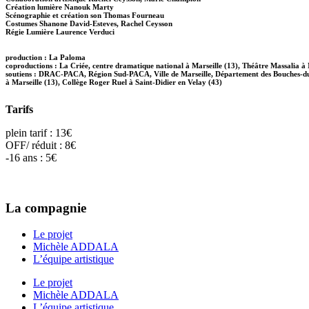
Création lumière Nanouk Marty
Scénographie et création son Thomas Fourneau
Costumes Shanone David-Esteves, Rachel Ceysson
Régie Lumière Laurence Verduci
production : La Paloma
coproductions : La Criée, centre dramatique national à Marseille (13), Théâtre Massalia à 
soutiens : DRAC-PACA, Région Sud-PACA, Ville de Marseille, Département des Bouches-du-
à Marseille (13), Collège Roger Ruel à Saint-Didier en Velay (43)
Tarifs
plein tarif : 13€
OFF/ réduit : 8€
-16 ans : 5€
La compagnie
Le projet
Michèle ADDALA
L’équipe artistique
Le projet
Michèle ADDALA
L’équipe artistique