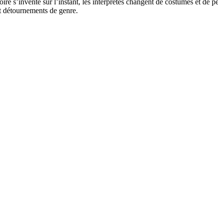
stoire s’invente sur l’instant, les interprètes changent de costumes et d
 et détournements de genre.