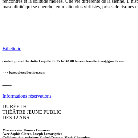
rencontres et la solitude mêlées. Une vie différente de la sienne. L’hi
masculinité qui se cherche, entre attendus virilistes, prises de risques
Billetterie
contact pro – Charlotte Laquille 06 75 62 48 80 bureau.lescollectives@gmail.com
>>> bureaulescollectives.com
_____
Informations réservations
DURÉE 1H
THÉÂTRE JEUNE PUBLIC
DÈS 12 ANS
Mise en scène Thomas Fourneau
Avec Sophie Claret, Joseph Lemarignier
Collaboration artistique Rachel Ceysson, Marie Champion