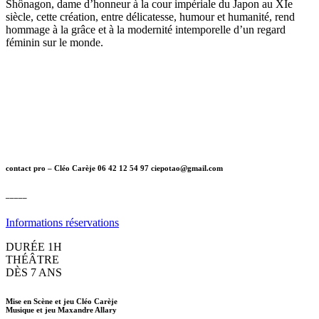
Shônagon, dame d’honneur à la cour impériale du Japon au XIe
siècle, cette création, entre délicatesse, humour et humanité, rend
hommage à la grâce et à la modernité intemporelle d’un regard
féminin sur le monde.
contact pro – Cléo Carèje 06 42 12 54 97 ciepotao@gmail.com
_____
Informations réservations
DURÉE 1H
THÉÂTRE
DÈS 7 ANS
Mise en Scène et jeu Cléo Carèje
Musique et jeu Maxandre Allary